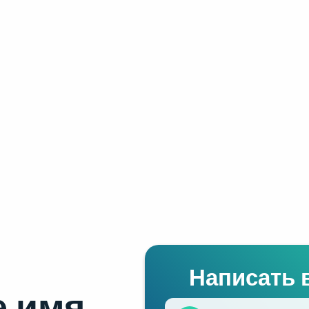
Написать 
 имя