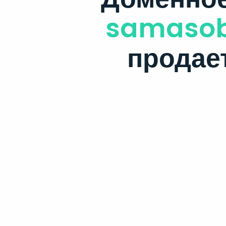
samasob
продае