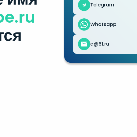
Telegram
e.ru
Whatsapp
тся
a@61.ru