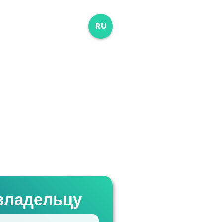
RU
владельцу